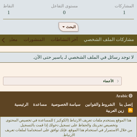
المشاركات
مستوى التفاعل
النقاط
1
0
1
البحث
مشاركات الملف الشخصي
آخر النشاطات
المنشورات
معلومات
لا توجد رسائل في الملف الشخصي لـ ياسير حتى الآن.
الأعضاء
Arabic
إتصل بنا
الشروط والقوانين
سياسة الخصوصية
مساعدة
الرئيسية
R
زين العربية
S
S
هذا الموقع يستخدم ملفات تعريف الارتباط (الكوكيز ) للمساعدة في تخصيص المحتوى
وتخصيص تجربتك والحفاظ على تسجيل دخولك إذا قمت بالتسجيل.
من خلال الاستمرار في استخدام هذا الموقع، فإنك توافق على استخدامنا لملفات تعريف
الارتباط.