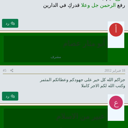
رفع
الرحمن جل وعلا
قدركِ في الدارين
رد
أ
أبو منار عصام
مشرف
18 فبراير 2012
#5
جزاكم الله كل خير على جهودكم وعطائكم المثمر
وكتب الله لكم الاجر كاملا
رد
ع
عبير من الاسلام