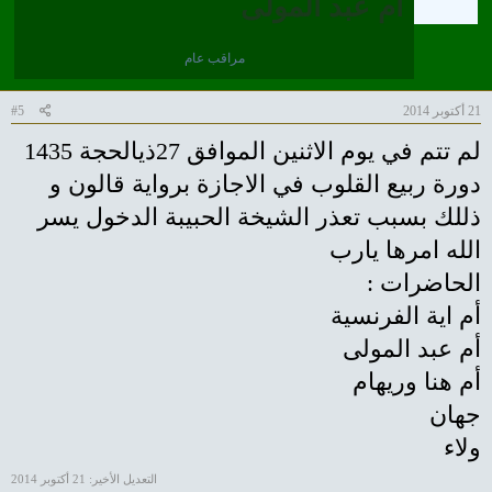
ام عبد المولى
مراقب عام
21 أكتوبر 2014
#5
لم تتم في يوم الاثنين الموافق 27ذيالحجة 1435
دورة ربيع القلوب في الاجازة برواية قالون و
ذللك بسبب تعذر الشيخة الحبيبة الدخول يسر
الله امرها يارب
الحاضرات :
أم ا
ية الفرنسية
أم عبد المول
ى
أم هنا وريهام
جهان
ولاء
التعديل الأخير:
21 أكتوبر 2014