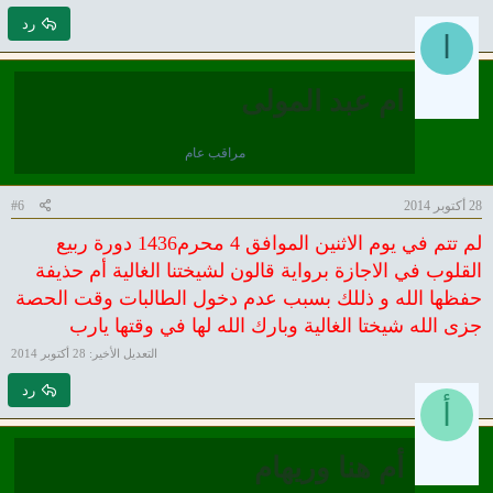
رد
ا
ام عبد المولى
مراقب عام
28 أكتوبر 2014
#6
لم تتم في يوم الاثنين الموافق 4
مح
رم
1436 دورة ربيع
القلوب في الاجازة برواية قالون لشيختنا الغالية أم حذيفة
حفظها الله و ذللك
بسبب عدم دخ
ول الطال
بات وقت الح
صة
جزى الل
ه شيختا الغالية وبارك الله لها في وقتها يارب
التعديل الأخير:
28 أكتوبر 2014
رد
أ
أم هنا وريهام