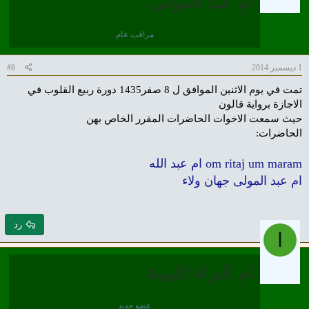
ام عبد المولى
مراقب عام
1 ديسمبر 2014
#8
تمت في يوم الاثنين الموافق ل 8 صفر1435 دورة ربيع القلوب في
الاجازة برواية قالون
حيث سمعت الاخوات الحاضرات المقرر الخاص بهن
الحاضرات:
om ritaj um maram ام عبد الله
ام عبد المولى جهان ولاء
رد
ا
ام البراء الليبية
عضو جديد