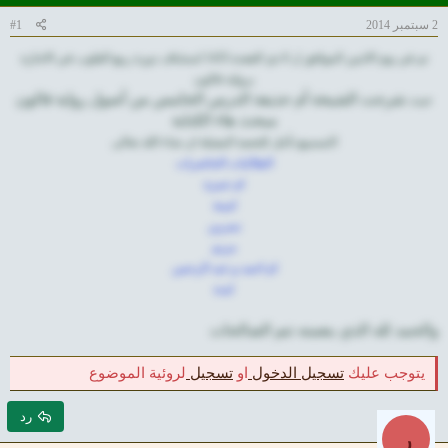
2 سبتمبر 2014
#1
تم في يوم الاثنين الموافق ل 6 ذي القعدة 1435 استئناف دورة ربيع القلوب في الاجازة
برواية قالون
شرحت الشيخة أم حذيفة الدرس الخامس من أصول رواية قالون
حيث
مبحث هاء الكناية
التسميع تأجل للحصة المقبلة ان شاء الله تعالى
الطالبات الحاضرات
ام حمزة
امينة
نسرين
مريم
ام احمد و عبد الرحمن
لندة
والحمد لله الذي بنعمته تتم الصالحات
يتوجب عليك
تسجيل الدخول
او
تسجيل
لروئية الموضوع
رد
ر