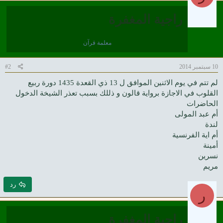
راجية المغفرة
معلمة قرآن
10 سبتمبر 2014
#2
لم تتم في يوم الاثنين الموافق ل 13 ذي القعدة 1435 دورة ربيع
القلوب في الاجازة برواية قالون و ذللك بسبب تعذر الشيخة الدخول
الحاضرات
أم عبد المولى
لندة
أم اية الفرنسية
أمينة
نسرين
مريم
رد
ر
راجية المغفرة