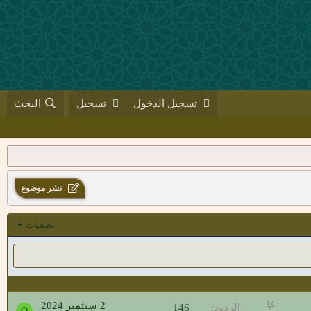
تسجيل الدخول
تسجيل
البحث
نشر موضوع
تصفيات
م
2 سبتمبر 2024
الردود
146
O