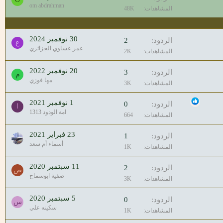
ث
om abdrahman
المشاهدات
48K
ب
ت
30 نوفمبر 2024
الردود
2
ع
عمر عساوي الجزائري
المشاهدات
2K
20 نوفمبر 2022
الردود
3
م
مها فوزي
المشاهدات
3K
1 نوفمبر 2021
الردود
0
ا
امة الودود 1313
المشاهدات
664
23 فبراير 2021
الردود
1
أسماء أم سعد
المشاهدات
1K
11 سبتمبر 2020
الردود
2
ص
صفية ابوسماح
المشاهدات
3K
5 سبتمبر 2020
الردود
0
س
سكينه علي
المشاهدات
1K