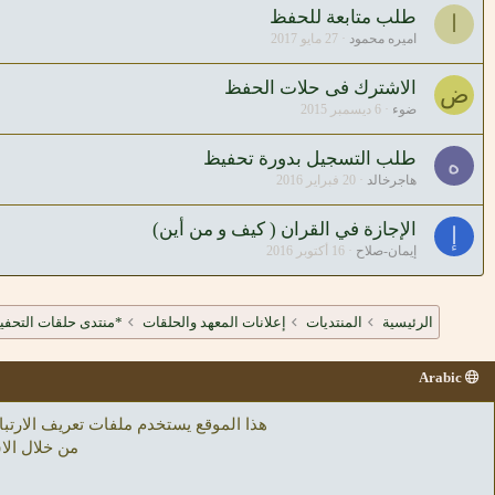
طلب متابعة للحفظ
ا
اميره محمود
27 مايو 2017
الاشترك فى حلات الحفظ
ض
ضوء
6 ديسمبر 2015
طلب التسجيل بدورة تحفيظ
ه
هاجرخالد
20 فبراير 2016
الإجازة في القران ( كيف و من أين)
إ
إيمان-صلاح
16 أكتوبر 2016
الرئيسية
المنتديات
إعلانات المعهد والحلقات
*منتدى حلقات التحفيظ
Arabic
هذا الموقع يستخدم ملفات تعريف الار
من خلال الا