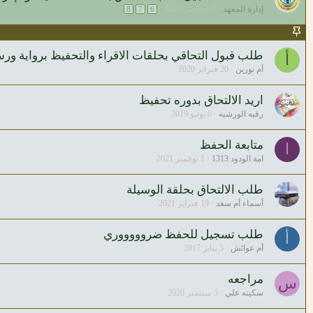
إدارة المعهد
3 ديسمبر 2015
8
7
6
طلب قبول التحاقي بحلقات الاقراء والتحفيظ برواية ور
أ
أم نورين
20 فبراير 2020
اريد الالتحاق بدوره تحفيظ
رقيه الورشيه
6 يونيو 2019
متابعة الحفظ
ا
امة الودود 1313
1 نوفمبر 2021
طلب الالتحاق بحلقة الوسيلة
أسماء أم سعد
19 فبراير 2021
طلب تسجيل للحفظ ضروووووري
أ
أم عوائش
5 يناير 2017
مراجعه
س
سكينه علي
5 سبتمبر 2020