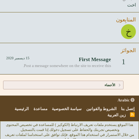
اخت
المتابِعون
خ
الجوائز
15 ديسمبر 2020
First Message
1
Post a message somewhere on the site to receive this.
الأعضاء
Arabic
إتصل بنا
الشروط والقوانين
سياسة الخصوصية
مساعدة
الرئيسية
R
زين العربية
S
S
هذا الموقع يستخدم ملفات تعريف الارتباط (الكوكيز ) للمساعدة في تخصيص المحتوى
وتخصيص تجربتك والحفاظ على تسجيل دخولك إذا قمت بالتسجيل.
من خلال الاستمرار في استخدام هذا الموقع، فإنك توافق على استخدامنا لملفات تعريف