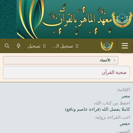
تسجيل الدخول
تسجيل
الأعضاء
صحبة القرآن
الإقامة
مصر
احفظ من كتاب الله
كاملا بفضل الله (قراءة عاصم ونافع)
احب القراءة برواية
حفص
الجنس