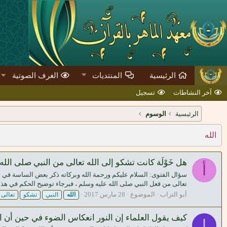
الرئيسية
المنتديات
الغرف الصوتية
آخر النشاطات
تسجيل
الرئيسية
الوسوم
الله
هل خَوْلَة كانت تشكو إلى الله تعالى من النبي صلى الل
أ
سؤال الفتوى: السلام عليكم ورحمة الله وبركاته ذكر بعض الساسة في ح
تعالى من فعل النبي صلى الله عليه وسلم ، فبرجاء توضيح الحكم في هذا ا
أبو التراب
الموضوع
28 مارس 2017
الله
النبي
تشكو
تعالى
كيف يقول العلماء إن النور انعكاس الضوء في حين أن ال
ا