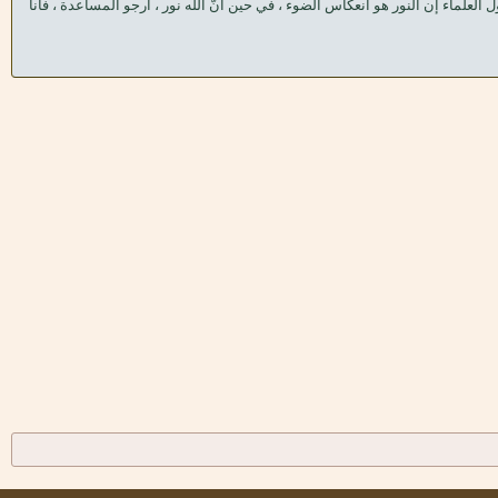
 العلماء إن النور هو انعكاس الضوء ، في حين أنّ الله نور ، أرجو المساعدة ، فأنا