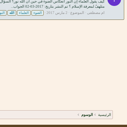
كيف يقول العلماء إن النور انعكاس الضوء في حين أن الله نور؟ السؤال : أ
متلهفٌ لمعرفة الإسلام ؟ تم النشر بتاريخ: 2017-03-02 الجواب...
ام مصطفى
الموضوع
2 مارس 2017
الضوء
العلماء
الله
النو
الرئيسية
الوسوم