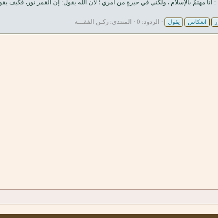
نا مهتمٌ بالإسلام ، ولكني في حيرةٍ من أمري ؛ لأن الله يقول: إن القمر نور، فكيف يقول
الردود: 0
المنتدى:
ركـن الفقـــه
ر
انعكاس
يقول