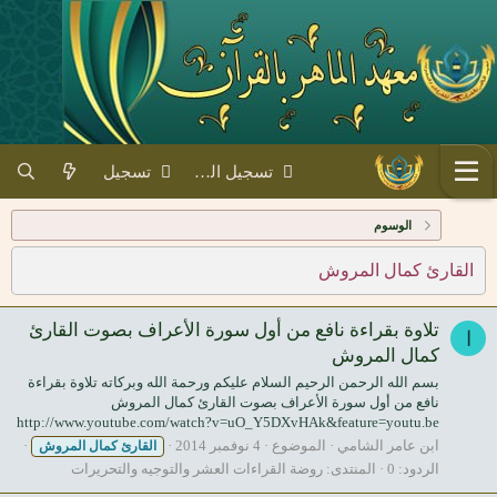
تسجيل الدخول
تسجيل
الوسوم
القارئ كمال المروش
تلاوة بقراءة نافع من أول سورة الأعراف بصوت القارئ
ا
كمال المروش
بسم الله الرحمن الرحيم السلام عليكم ورحمة الله وبركاته تلاوة بقراءة
نافع من أول سورة الأعراف بصوت القارئ كمال المروش
http://www.youtube.com/watch?v=uO_Y5DXvHAk&feature=youtu.be
ابن عامر الشامي
الموضوع
4 نوفمبر 2014
القارئ
كمال
المروش
الردود: 0
المنتدى:
روضة القراءات العشر والتوجيه والتحريرات