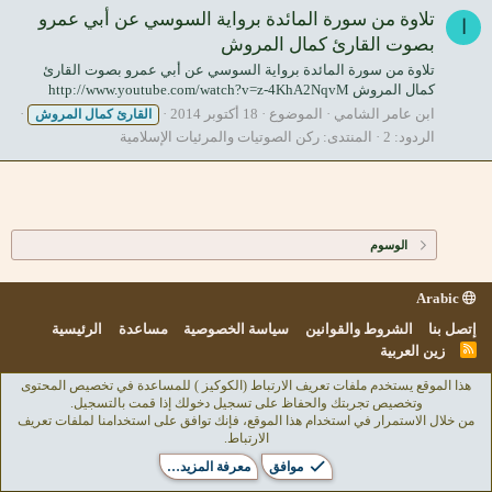
تلاوة من سورة المائدة برواية السوسي عن أبي عمرو
ا
بصوت القارئ كمال المروش
تلاوة من سورة المائدة برواية السوسي عن أبي عمرو بصوت القارئ
كمال المروش http://www.youtube.com/watch?v=z-4KhA2NqvM
ابن عامر الشامي
الموضوع
18 أكتوبر 2014
القارئ
كمال
المروش
الردود: 2
المنتدى:
ركن الصوتيات والمرئيات الإسلامية
الوسوم
Arabic
إتصل بنا
الشروط والقوانين
سياسة الخصوصية
مساعدة
الرئيسية
R
زين العربية
S
S
هذا الموقع يستخدم ملفات تعريف الارتباط (الكوكيز ) للمساعدة في تخصيص المحتوى
وتخصيص تجربتك والحفاظ على تسجيل دخولك إذا قمت بالتسجيل.
من خلال الاستمرار في استخدام هذا الموقع، فإنك توافق على استخدامنا لملفات تعريف
الارتباط.
موافق
معرفة المزيد…