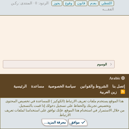
الردود: 0
المنتدى:
ركـن
اللفظي
بعدم
قانون
وقوع
يجوز
الفقـــه
الوسوم
Arabic
إتصل بنا
الشروط والقوانين
سياسة الخصوصية
مساعدة
الرئيسية
R
زين العربية
S
S
هذا الموقع يستخدم ملفات تعريف الارتباط (الكوكيز ) للمساعدة في تخصيص المحتوى
وتخصيص تجربتك والحفاظ على تسجيل دخولك إذا قمت بالتسجيل.
من خلال الاستمرار في استخدام هذا الموقع، فإنك توافق على استخدامنا لملفات تعريف
الارتباط.
موافق
معرفة المزيد…