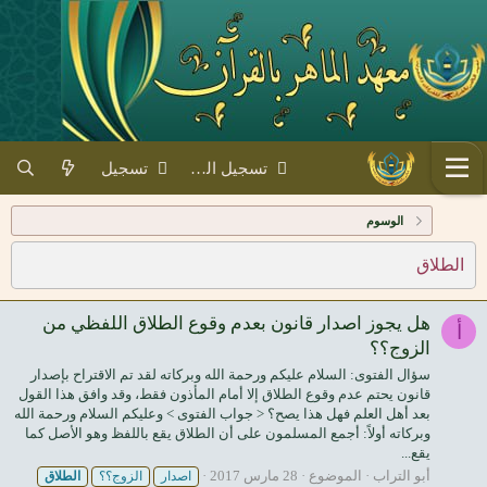
تسجيل الدخول
تسجيل
الوسوم
الطلاق
هل يجوز اصدار قانون بعدم وقوع الطلاق اللفظي من
أ
الزوج؟؟
سؤال الفتوى: السلام عليكم ورحمة الله وبركاته لقد تم الاقتراح بإصدار
قانون يحتم عدم وقوع الطلاق إلا أمام المأذون فقط، وقد وافق هذا القول
بعد أهل العلم فهل هذا يصح؟ < جواب الفتوى > وعليكم السلام ورحمة الله
وبركاته أولاً: أجمع المسلمون على أن الطلاق يقع باللفظ وهو الأصل كما
يقع...
أبو التراب
الموضوع
28 مارس 2017
اصدار
الزوج؟؟
الطلاق