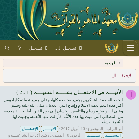
تسجيل الدخول
تسجيل
الوسوم
الإحتفـــال
الأثيــــم في الإحتفـــال بشـــــم النسيــــم ( 1 ـ 2 )
أ
الحمد لله حمد الشاكرين بجميع محامده كلها، وعلى جميع نعمائه كلها، ومن
أكبر هذه النعم نعمة الإسلام وإتباع النبي العدنان صلى الله عليه وسلم
وعلى آله وصحبه وسلم والتابعين بإحسان إلى يوم الدين. أما بعــــد مقدمة
من المصائب الَّتي بليت بها هذه الأمَّة، فأزالت عنها النِّعمة، وجلبت لها
النِّقمة، تشبُّه...
أبو التراب
الموضوع
16 أبريل 2017
الأثيــــم
الإحتفـــال
الردود: 0
المنتدى:
ركـن الآداب الشرعيـــه و
النسيــــم
بشـــــم