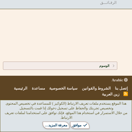
الرقـائـــق
الوسوم
Arabic
إتصل بنا
الشروط والقوانين
سياسة الخصوصية
مساعدة
الرئيسية
R
زين العربية
S
S
هذا الموقع يستخدم ملفات تعريف الارتباط (الكوكيز ) للمساعدة في تخصيص المحتوى
وتخصيص تجربتك والحفاظ على تسجيل دخولك إذا قمت بالتسجيل.
من خلال الاستمرار في استخدام هذا الموقع، فإنك توافق على استخدامنا لملفات تعريف
الارتباط.
موافق
معرفة المزيد…