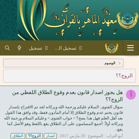
تسجيل الدخول
تسجيل
الوسوم
الزوج؟؟
هل يجوز اصدار قانون بعدم وقوع الطلاق اللفظي من
أ
الزوج؟؟
سؤال الفتوى: السلام عليكم ورحمة الله وبركاته لقد تم الاقتراح بإصدار
قانون يحتم عدم وقوع الطلاق إلا أمام المأذون فقط، وقد وافق هذا القول
بعد أهل العلم فهل هذا يصح؟ < جواب الفتوى > وعليكم السلام ورحمة الله
وبركاته أولاً: أجمع المسلمون على أن الطلاق يقع باللفظ وهو الأصل كما
يقع...
أبو التراب
الموضوع
28 مارس 2017
اصدار
الزوج؟؟
الطلاق