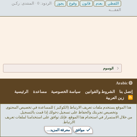
الردود: 0
المنتدى:
ركـن
اللفظي
بعدم
قانون
وقوع
يجوز
الفقـــه
الوسوم
Arabic
إتصل بنا
الشروط والقوانين
سياسة الخصوصية
مساعدة
الرئيسية
R
زين العربية
S
S
هذا الموقع يستخدم ملفات تعريف الارتباط (الكوكيز ) للمساعدة في تخصيص المحتوى
وتخصيص تجربتك والحفاظ على تسجيل دخولك إذا قمت بالتسجيل.
من خلال الاستمرار في استخدام هذا الموقع، فإنك توافق على استخدامنا لملفات تعريف
الارتباط.
موافق
معرفة المزيد…