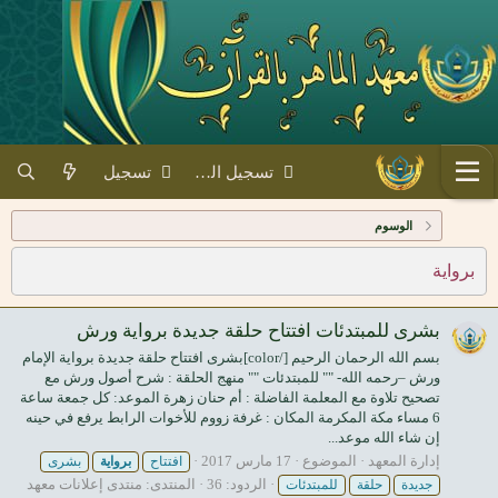
تسجيل الدخول
تسجيل
الوسوم
برواية
بشرى للمبتدئات افتتاح حلقة جديدة برواية ورش
بسم الله الرحمان الرحيم [/color]بشرى افتتاح حلقة جديدة برواية الإمام
ورش –رحمه الله- "" للمبتدئات "" منهج الحلقة : شرح أصول ورش مع
تصحيح تلاوة مع المعلمة الفاضلة : أم حنان زهرة الموعد: كل جمعة ساعة
6 مساء مكة المكرمة المكان : غرفة زووم للأخوات الرابط يرفع في حينه
إن شاء الله موعد...
إدارة المعهد
الموضوع
17 مارس 2017
افتتاح
برواية
بشرى
الردود: 36
المنتدى:
منتدى إعلانات معهد
جديدة
حلقة
للمبتدئات