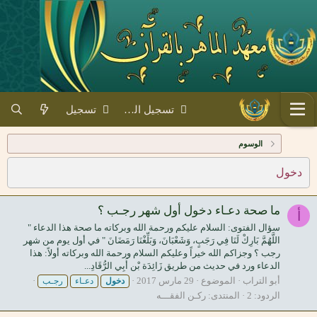
تسجيل الدخول
تسجيل
الوسوم
دخول
ما صحة دعـاء دخول أول شهر رجـب ؟
أ
سؤال الفتوى: السلام عليكم ورحمة الله وبركاته ما صحة هذا الدعاء "
اللَّهُمَّ بَارِكْ لَنَا فِي رَجَبٍ، وَشَعْبَانَ، وَبَلِّغْنَا رَمَضَانَ " في أول يوم من شهر
رجب ؟ وجزاكم الله خيراً وعليكم السلام ورحمة الله وبركاته أولاً: هذا
الدعاء ورد في حديث من طريق زَائِدَة بْن أَبِي الرُّقَادِ...
أبو التراب
الموضوع
29 مارس 2017
دخول
دعـاء
رجـب
الردود: 2
المنتدى:
ركـن الفقـــه