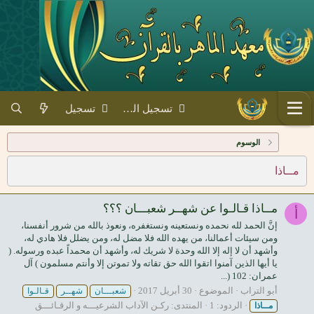
تسجيل الدخول
تسجيل
الوسوم
مــاذا
مــاذا قـالـوا عن شهــر شعبـــان ؟؟؟
أ
إنَّ الحمد لله نحمده ونستعينه ونستغفره، ونعوذ بالله من شرور أنفسنا،
ومن سيئات أعمالنا، من يهده الله فلا مضل له، ومن يضلل فلا هادي له،
وأشهد أن لا إله إلا الله وحدة لا شريك له، وأشهد أن محمداً عبده ورسوله. (
يا أيها الذين آمنوا اتقوا الله حق تقاته ولا تموتن إلا وأنتم مسلمون ) آل
عمران: 102 (...
أبو التراب
الموضوع
30 أبريل 2017
شعبـــان
شهــر
قـالـوا
الردود: 1
المنتدى:
ركـن الآداب الشرعيـــه و الرقـائـــق
مــاذا