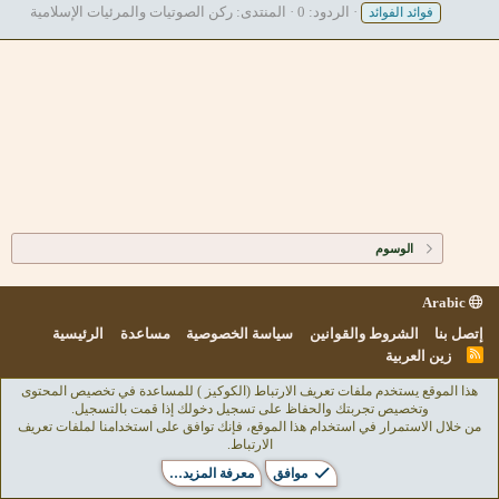
الردود: 0
المنتدى:
ركن الصوتيات والمرئيات الإسلامية
فوائد الفوائد
الوسوم
Arabic
إتصل بنا
الشروط والقوانين
سياسة الخصوصية
مساعدة
الرئيسية
R
زين العربية
S
S
هذا الموقع يستخدم ملفات تعريف الارتباط (الكوكيز ) للمساعدة في تخصيص المحتوى
وتخصيص تجربتك والحفاظ على تسجيل دخولك إذا قمت بالتسجيل.
من خلال الاستمرار في استخدام هذا الموقع، فإنك توافق على استخدامنا لملفات تعريف
الارتباط.
موافق
معرفة المزيد…