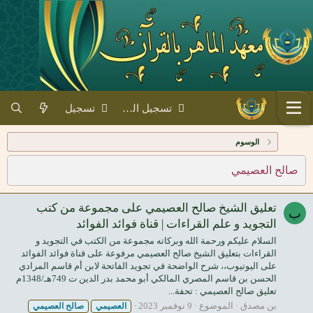
تسجيل الدخول
تسجيل
الوسوم
صالح العصيمي
تعليق الشيخ صالح العصيمي على مجموعة من كتب
ب
التجويد و علم القراءات | قناة فوائد الفوائد
السلام عليكم ورحمة الله وبركاته مجموعة من الكتب في التجويد و
القراءات بتعليق الشيخ صالح العصيمي مرفوعة على قناة فوائد الفوائد
على اليوتيوب،، شرح الواضحة في تجويد الفاتحة لابن أم قاسم المرادي
الحسن بن قاسم المصري المالكي أبو محمد بدر الدين ت 749هـ/1348م
تعليق صالح العصيمي : تحفة...
بن مصدق
الموضوع
9 نوفمبر 2023
العصيمي
صالح
العصيمي