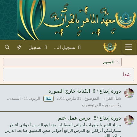
تسجيل الدخول
تسجيل
الوسوم
شذا
دورة إبداع / 6. الكتابة خارج الصورة
شذا القران
الموضوع
31 مارس 2011
الردود: 11
المنتدى:
شذا
ركـــن دورة الفوتوشوب
دورة إبداع /5 . درس عمل ختم
مساء الخير يا ماهرات أخواتي الفضليات وهذا هو الدرس أخواتي أنتظر
مشاركتكن أترككن مع الدرس الرائع أخواتي ضعن التطبيق هنا بعد الدرس
حياكن الله