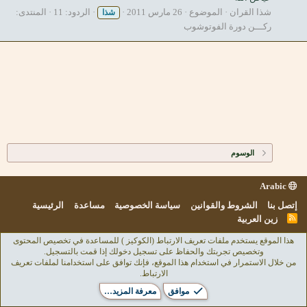
شذا القران
الموضوع
26 مارس 2011
الردود: 11
المنتدى:
شذا
ركـــن دورة الفوتوشوب
الوسوم
Arabic
إتصل بنا
الشروط والقوانين
سياسة الخصوصية
مساعدة
الرئيسية
R
زين العربية
S
S
هذا الموقع يستخدم ملفات تعريف الارتباط (الكوكيز ) للمساعدة في تخصيص المحتوى
وتخصيص تجربتك والحفاظ على تسجيل دخولك إذا قمت بالتسجيل.
من خلال الاستمرار في استخدام هذا الموقع، فإنك توافق على استخدامنا لملفات تعريف
الارتباط.
موافق
معرفة المزيد…