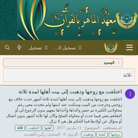
تسجيل الدخول
تسجيل
الوسوم
ثلاثة
اختلفت مع زوجها وذهبت إلى بيت أهلها لمدة ثلاثة
ا
اختلفت مع زوجها وذهبت إلى بيت أهلها لمدة ثلاثة أشهر حدث خلاف مع
زوجتي وخرجت من البيت وسكنت عند ابنتها ولم تتحدث معي رغم
محاولاتي الكثيرة ثم حضر والداها وأخذاها معهم بدون الرجوع لي أو
التفاهم معي فيما حدث أو محاولة الصلح والآن لها ثلاثة أشهر بدون اتصال
أو سؤال عن أولادها فما الحكم هل هي لا تزال...
ام مصطفى
الموضوع
11 مارس 2017
أهلها
اختلفت
ثلاثة
الردود: 0
المنتدى:
ركـن الفقـــه
زوجها
لمدة
وذهبت