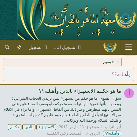
تسجيل الدخول
تسجيل
الوسوم
وأهـلـه؟؟
ما هو حكــم الاستهـزاء بالدين وأهـلـه؟؟
أ
سؤال الفتوى: ما هو حكم من يستهزئ بمن ترتدي الحجاب الشرعي ؛
ويصفها : بأنها عفريتة أو أنها خيمة متحركة ، أو وصف المحافظين على
السنن بأنهم متطرفين وغير ذلك من ألفاظ الاستهزاء ، وأما نراه في الافلام
من الاستهزاء بأهل العلم والعلماء والهجوم عليهم ؟ < جواب الفتوى >
وعليكم السلام ورحمة الله وبركاته...
أبو التراب
الموضوع
28 مارس 2017
الاستهـزاء
بالدين
حكــم
الردود: 0
المنتدى:
ركـن الفقـــه
وأهـلـه؟؟