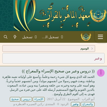
تسجيل الدخول
تسجيل
الوسوم
وعبر
(( دروس وعبر من صحيح الإسراء والمعراج ))
أ
الحمد لله الذي وسع كل شيء رحمة وعلماً، وأسبغ على أوليائه نعمه ظاهرة
وباطنة، وبعث فيهم رسولا من أنفسهم مولداً، ومن أنفسهم عجماً وعرباً،
وهو أمينه على وحيه وخيرته من خلقه وسفيرا بينه وبين عباده، المبعوث
بالدين القويم والنهج المستقيم أرسله الله على حين فترة من الرسل
فهدى به إلى أقوم الطرق وأوضح...
أبو التراب
الموضوع
22 أبريل 2017
الإسراء
دروس
صحيح
الردود: 0
المنتدى:
ركـن السيـره العـطره و
والمعراج
وعبر