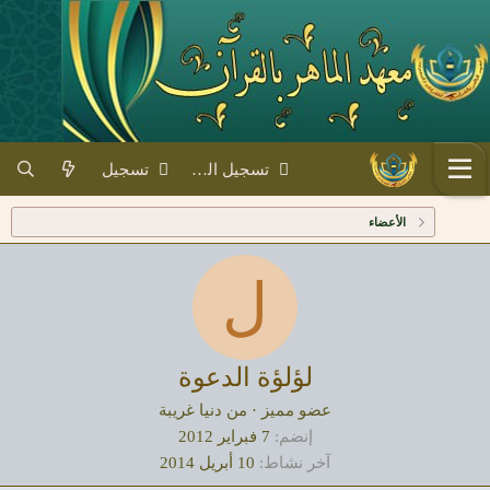
تسجيل الدخول
تسجيل
الأعضاء
ل
لؤلؤة الدعوة
عضو مميز
·
من
دنيا غريبة
إنضم
7 فبراير 2012
آخر نشاط
10 أبريل 2014