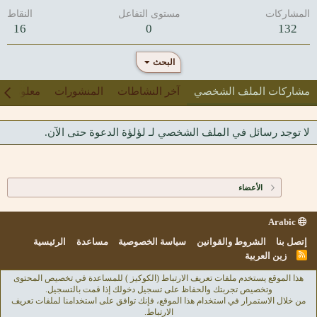
المشاركات
مستوى التفاعل
النقاط
16
0
132
البحث
مشاركات الملف الشخصي
آخر النشاطات
المنشورات
معلومات
لا توجد رسائل في الملف الشخصي لـ لؤلؤة الدعوة حتى الآن.
الأعضاء
Arabic
إتصل بنا
الشروط والقوانين
سياسة الخصوصية
مساعدة
الرئيسية
R
زين العربية
S
S
هذا الموقع يستخدم ملفات تعريف الارتباط (الكوكيز ) للمساعدة في تخصيص المحتوى
وتخصيص تجربتك والحفاظ على تسجيل دخولك إذا قمت بالتسجيل.
من خلال الاستمرار في استخدام هذا الموقع، فإنك توافق على استخدامنا لملفات تعريف
الارتباط.