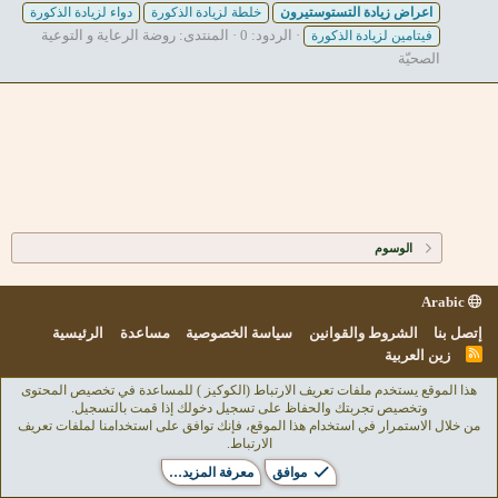
اعراض
زيادة
التستوستيرون
خلطة لزيادة الذكورة
دواء لزيادة الذكورة
الردود: 0
المنتدى:
روضة الرعاية و التوعية
فيتامين لزيادة الذكورة
الصحيّة
الوسوم
Arabic
إتصل بنا
الشروط والقوانين
سياسة الخصوصية
مساعدة
الرئيسية
R
زين العربية
S
S
هذا الموقع يستخدم ملفات تعريف الارتباط (الكوكيز ) للمساعدة في تخصيص المحتوى
وتخصيص تجربتك والحفاظ على تسجيل دخولك إذا قمت بالتسجيل.
من خلال الاستمرار في استخدام هذا الموقع، فإنك توافق على استخدامنا لملفات تعريف
الارتباط.
موافق
معرفة المزيد…