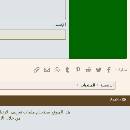
ضبط
 Antiqua
10
عنوان 3
ier New
12
Georgia
15
الإسم
Tahoma
18
ew Roman
22
uchet MS
26
Verdana
فيسبوك
تويتر
Reddit
Pinterest
Tumblr
WhatsApp
الرابط
البريد الإلكتروني
شارك:
الرئيسية
المنتديات
Arabic
هذا الموقع يستخدم ملفات تعريف الار
من خلال الا