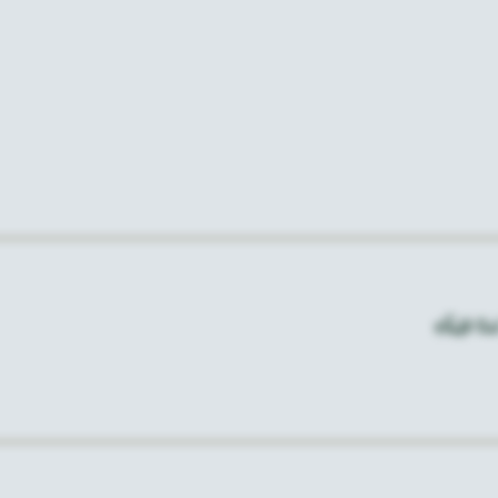
مَنًا قَلِيلًا﴾