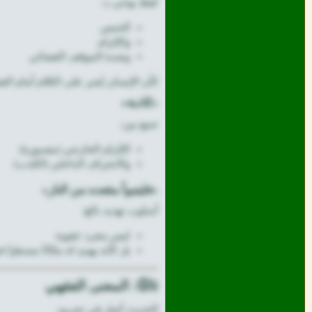
لفظ يوحي بـ:
الحبس
والإلزام
وشدة الموقف القضائي
كأن الإنسان يُجبر على الكلام أمام الق
«كاذبة»
جمع بين:
الإلزام الخارجي (مصبورة)
والانحراف الداخلي (الكذب)
«فليتبوأ مقعده من النار»
أسلوب تهديد بالغ:
ليس مجرد عقوبة
بل كأنه يهيئ له مكانًا مستقرًا 
ثالثًا: المعنى الفقهي
الحديث أصل في تحريم: