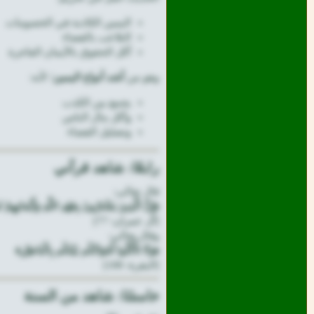
اليمين الكاذبة في الخصومات
التلاعب بالقضاء
أكل الحقوق بالأيمان الفاجرة
وهو من
أشد أنواع اليمين
؛ لأنه:
يجمع بين الكذب
وأكل مال الناس
وتضليل القضاء
رابعًا: شاهد قرآني
قال تعالى:
﴿إِنَّ الَّذِينَ يَشْتَرُونَ بِعَهْدِ اللَّهِ وَأَيْمَانِهِمْ ثَ
[آل عمران: 77]
وقال تعالى:
﴿وَلَا تَأْكُلُوا أَمْوَالَكُم بَيْنَكُم بِالْبَاطِلِ﴾
[البقرة: 188]
خامسًا: شاهد من السنة