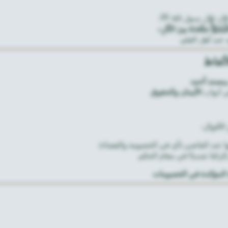
ال: قال رسول الله ﷺ:
َبَوَّأْ مَقْعَدَهُ مِنَ النَّارِ»
 عند أهل العلم.
ألفاظ
مسند أحمد
 أبواب
الأيمان والحقوق
لأقوال:
ها عند القاضي (أي في الخصومة والقضاء)
 إلزامًا شديدًا في مقام الحكم
ة المؤكدة في الخصومات