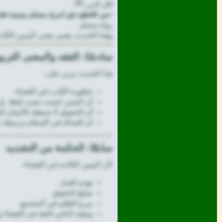
قال النبي ﷺ:
«من اقتطع حق امرئ مسلم بيمينه فقد أ
رواه مسلم
وهذا الحديث يفسر معنى اليمين الكاذ
سادسًا: الفقه والمعنى الترب
هذا الحديث يربي على:
خطورة الكذب في القضاء
أن اليمين ليست مجرد لفظ، بل 
أن الحقوق لا تسقط بالأيمان ال
أن العدالة في الإسلام مرتبطة ب
سابعًا: الحكمة من التشديد
لأن اليمين الكاذبة في القضاء:
تهدم العدل
تضيّع الحقوق
تزرع الظلم في المجتمع
وتفقد الناس الثقة في القضاء و