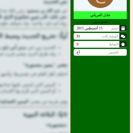
نص الحديث
عن
عبد الله بن مسعود
رضي الله عنه ق
عادل الغرياني
«مَن حَلَفَ عَلَى يَمِينٍ مَصْبُورَةٍ كَاذِبَةٍ، فَلْيَت
عضو مميز
رواه أبو داود، وأحمد، وله شواهد تقوّيه
إنضم
15 أغسطس 2015
أولًا: تخريج الحديث وضبط ال
المشاركات
81
النقاط
6
الحديث ورد في
سنن أبي داود
و
الجنس
أخ
وله طرق أخرى بمعنى قريب في
معنى "يمين مصبورة"
اختلف أهل العلم في تفسيرها، وأشهر ا
اليمين التي يُحبس عليها صاحب
أو اليمين التي يُلزم بها الإنسان
وهي قريبة من معنى:
اليمين القضائي
ثانيًا: البلاغة النبوية
«مصبورة»