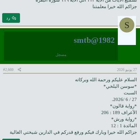
تسميع الآيات من الآية ١١٣ الي الآية ١١٩ سورة البقرة
جزاكم الله خيرا معلمتنا
رد
S
smtb@1982
مسجل
27 يونيو 2026
#2,669
السلام عليكم ورحمة الله وبركاته
*سوسن البلخي*
السبت
27 / 6 /2026.
*رواية قالون*
الأعراف 189 : 206
*رواية ورش*
المائدة 1 : 12
جزاكم الله خيرا وبارك فيكم ورفع قدركم في الدارين شيختي الغالية