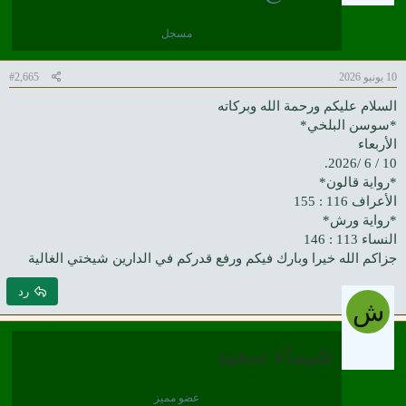
مسجل
10 يونيو 2026
#2,665
السلام عليكم ورحمة الله وبركاته
*سوسن البلخي*
الأربعاء
10 / 6 /2026.
*رواية قالون*
الأعراف 116 : 155
*رواية ورش*
النساء 113 : 146
جزاكم الله خيرا وبارك فيكم ورفع قدركم في الدارين شيختي الغالية
رد
ش
شيماء سعيد
عضو مميز