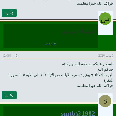
جزاكم الله خيرا معلمتنا
رد
ش
شيماء سعيد
عضو مميز
9 يونيو 2026
#2,664
السلام عليكم ورحمة الله وبركاته
حياكم الله
اليوم الثلاثاء ٩ يونيو تسميع الآيات من الآية ١٠٢ الي الآية ١٠٥ سورة
البقرة
جزاكم الله خيرا معلمتنا
رد
S
smtb@1982