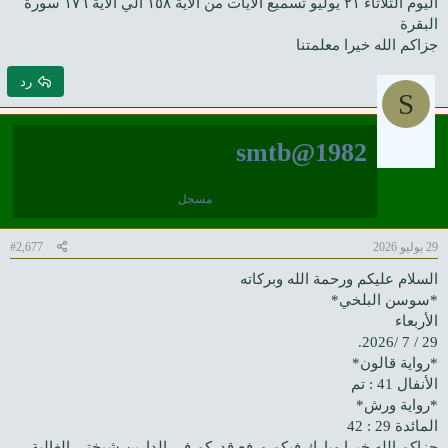
اليوم الثلاثاء ٢١ يوليو تسميع الآيات من الآية ١٥٨ الي الآية ١٧٦ سورة
البقرة
جزاكم الله خيرا معلمتنا
رد
S
smtb@1982
مسجل
29 يوليو 2026
#2,677
السلام عليكم ورحمة الله وبركاته
*سوسن البلخي*
الأربعاء
29 / 7 /2026.
*رواية قالون*
الأنفال 41 : تم
*رواية ورش*
المائدة 29 : 42
جزاكم الله خيرا وبارك فيكم ورفع قدركم في الدارين شيختي الغالية