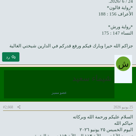
24 / 6 /2026.
*رواية قالون*
الأعراف 156 : 188
*رواية ورش*
النساء 147 : 175
جزاكم الله خيرا وبارك فيكم ورفع قدركم في الدارين شيختي الغالية
رد
ش
شيماء سعيد
عضو مميز
25 يونيو 2026
#2,668
السلام عليكم ورحمة الله وبركاته
حياكم الله
اليوم الخميس ٢٥ يونيو ٢٠٢٦