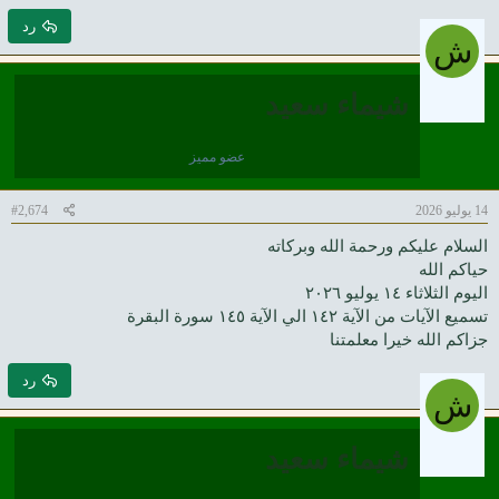
رد
ش
شيماء سعيد
عضو مميز
14 يوليو 2026
#2,674
السلام عليكم ورحمة الله وبركاته
حياكم الله
اليوم الثلاثاء ١٤ يوليو ٢٠٢٦
تسميع الآيات من الآية ١٤٢ الي الآية ١٤٥ سورة البقرة
جزاكم الله خيرا معلمتنا
رد
ش
شيماء سعيد