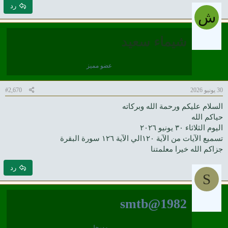
رد
ش
شيماء سعيد
عضو مميز
30 يونيو 2026
#2,670
السلام عليكم ورحمة الله وبركاته
حياكم الله
اليوم الثلاثاء ٣٠ يونيو ٢٠٢٦
تسميع الآيات من الآية ١٢٠الي الآية ١٢٦ سورة البقرة
جزاكم الله خيرا معلمتنا
رد
S
smtb@1982
مسجل