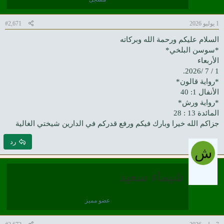
1 يوليو 2026
#2,671
السلام عليكم ورحمة الله وبركاته
*سوسن البلخي*
الأربعاء
1 / 7 /2026.
*رواية قالون*
الأنفال 1: 40
*رواية ورش*
المائدة 13 : 28
جزاكم الله خيرا وبارك فيكم ورفع قدركم في الدارين شيختي الغالية
رد
ش
شيماء سعيد
عضو مميز