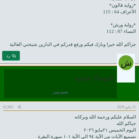
*رواية قالون*
الأعراف 64 : 115
*رواية ورش*
النساء 87 : 112
جزاكم الله خيرا وبارك فيكم ورفع قدركم في الدارين شيختي الغالية
رد
ش
شيماء سعيد
عضو مميز
21 مايو 2026
#2,663
السلام عليكم ورحمة الله وبركاته
حياكم الله
اليوم الخميس ٢١مايو ٢٠٢٦
تسميع الآيات من الآية ٩٤ الي الآية ١٠١ سورة البقرة